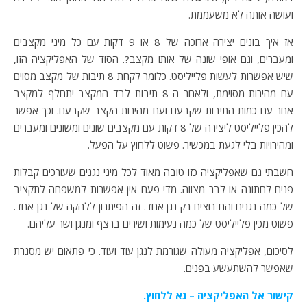
ועושה אותה לא משעממת.
אז איך בונים יצירה ארוכה של 8 או 9 דקות עם כל מיני מקצבים
ומעברים, וגם אופי שונה של אותו מקצב?. הסוד של האפליקציה הזו,
שיש אפשרות לעשות פלייליסט. כלומר לקחת 8 תיבות של מקצב מסוים
עם מהירות מסוימת, ולאחר ה 8 תיבות לבד המקצב יתחלף למקצב
אחר עם כמות התיבות שקבענו ועם מהירות הקצב שקבענו. וכך אפשר
להכין פלייליסט ליצירה של 8 דקות עם מקצבים שונים ומשונים ומעברים
ומהירויות בלי לגעת במכשיר. פשוט ללחוץ על הפעל.
חשבתי גם שאפליקציה כזו טובה מאוד לכל מיני נגנים שעורכים קבלות
פנים לחתונה או לבר מצווה. מדי פעם אין אפשרות למשפחה לתקציב
של כמה נגנים והם רוצים רק נגן אחד. זה הפיתרון ללהקה של נגן אחד.
פשוט מכין פלייליסט של כמה נעימות ושירים ברצף ומנגן ושר עליהם.
לסיכום, אפליקציה מעולה שגורמת לנגן עוד ועוד. כי פתאום יש מסגרת
שאפשר להשתעשע בפנים.
קישור אל האפליקציה – נא ללחוץ.