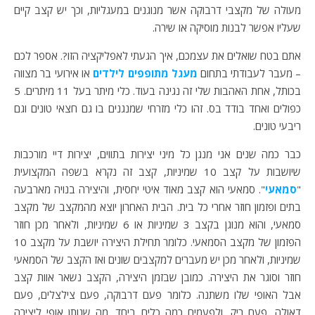
מעולה של מקצבי דרבוקה אשר מנוגנים במעגליות, וכך יש קצב קיים
שעליו אפשר לבנות מוסיקה או שירה.
אתם בטח שואלים את עצמכם, איך הגעתי לאפליקציה הזו?. אספר לכם
– מעבר לעבודתי בתחום
מעגל מתופפים לילדים
או אירועי בר מצווה
בכותל, אחת האהבות שלי זה נגינה בעוד. כלי מיתר בעל 11 מיתרים. 5
כפולים ואחד בודד בס. זהו כלי מזרחי שמנגנים בו גם חצאי טונים וגם
ריבעי טונים.
כבר כמה שנים אני מנגן כל מיני יצירות בתווים, יצירות דיי מורכבות
שיושבות על קצב 10 שמיניות, קצב זה נקרא בשפה המקצועית
"
סמאעי
". סמאעי הוא קצב מאוד איטי יחסית, והיצירה בנויה מארבעה
בתים ופזמון חוזר אחרי כל בית. הבית האחרון יוצא מהמקצב של מקצב
סמאעי, והוא מנוגן בקצב 3 שמיניות או 6 שמיניות, ולאחר מכן חוזר
הפזמון של מקצב הסמאעי. כלומר תחילת היצירה יושבת על מקצב 10
שמיניות, ולאחר מכן יש מעברים למקצבים שונים ואז הקצב של הסמאעי
חוזר וסוגר את היצירה. כמובן שבזמן היצירה, הקצב נשאר אוות קצב
אבל האופי שלו משתנה. כלומר פעם דרבוקה, פעם צילצלים, פעם
דאולה, פעם ריק, ולפעמים כמה כלים ביחד. מה שנותן אופי ליצירה