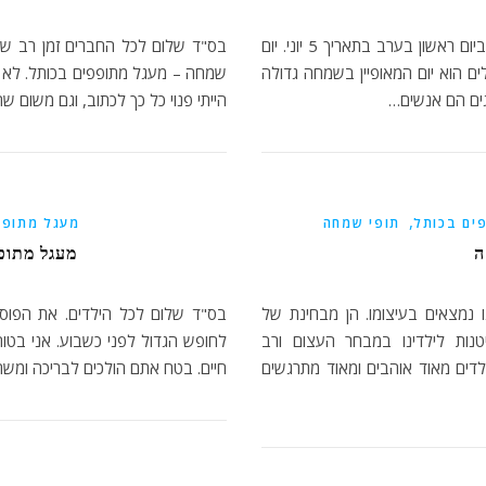
בס"ד שלום וברכה יום ירושלים הבא עלינו לטובה יחוג ביום ראשון בערב בתאריך 5 יוני. יום
בס"ד שלום לכל החברים זמן רב של
לים הוא יום המאופיין בשמחה גדולה
שמחה – מעגל מתופפים בכותל. לא 
גים הם אנשים…
הייתי פנוי כל כך לכתוב, וגם משום ש
,
ים בכותל
תופי שמחה
מעגל מתופפ
ה
מעגל מתופ
ו נמצאים בעיצומו. הן מבחינת של
בס"ד שלום לכל הילדים. את הפוס
טנות לילדינו במבחר העצום ורב
לחופש הגדול לפני כשבוע. אני בטוח
לדים מאוד אוהבים ומאוד מתרגשים
חיים. בטח אתם הולכים לבריכה ומשת