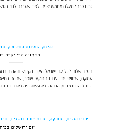
גרים כבר למעלה מחמש שנים. לפני שעברנו לגור בגוש 
,
,
נגינה
שופרות בהינומה
שופ
החתונה הכי יקרה בכ
בס"ד שלום לכל עם ישראל היקר, הקדוש והאהוב במא
עמוקה, שחוויתי יחד עם 11 תוקעי שו
הכותל הדרומי בזמן החופה. לא פשוט היה לארגן 11 תוקעי שופר לאירוע…
,
,
,
יום ירושלים
מוסיקה
מתופפים בירושלים
נגינה
יום ירושלים בכות