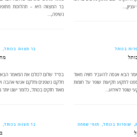
עציון,…
בר המצווה היא – תהלוכות מתופפ
נשיפה,…
,
רות בכותל
בר מצווה בכותל
מ
ותל
מתו
מר הבא אנסה להעביר חוויה מאוד
בס"ד שלום לכולם את המאמר הבא אנ
פר, שבהם התאספנו לתקוע תקיעות שופר על חומות
חלקם נשפנים וחלקם אנשי אהבה וש
מאוד חזקים בכותל, כלומר ישנו יות
,
,
,
שופרות בכותל
תופי שמחה
בר מצווה בכותל
מ
ל
בז