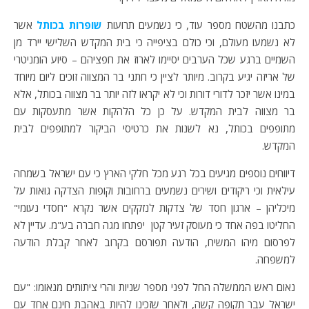
כתבנו מהשטח מספר עוד, כי נשמעים תרועות
שופרות בכותל
אשר
לא נשמעו מעולם, וכי כולם בציפייה כי בית המקדש השלישי יירד מן
השמיים ברגע שכל הערבים יסיימו לארוז את חפציהם – סיוע הומניטרי
של אריזה יגיע בקרוב. מיותר לציין כי חתני בר המצווה זוכים ליום מיוחד
במינו אשר יזכר לדורי דורות וכי לא יקראו לזה יותר בר מצווה בכותל, אלא
בר מצווה לבית המקדש. על כן כל הלהקות אשר מתעסקות עם
מתופפים בכותל, נא לשנות את כרטיסי הביקור למתופפים לבית
המקדש.
דיווחים נוספים מגיעים בכל רגע מכל חלקי הארץ כי עם ישראל בשמחה
עילאית וכי ריקודים ושירים נשמעים ברחובות וקופות הצדקה גואות על
מיכליהן – ארגון חסד של צדקות לנזקקים אשר נקרא "חסדי נעומי"
החליטו בפה אחד כי מעוסק זעיר קטן יפתחו מגה חברה בע"מ. עדיין לא
לפרסום מיהו המשיח, הודעה תפורסם בקרוב לאחר קבלת הודעה
למשפחה.
נאום ראש הממשלה החל לפני מספר שניות והרי ציתותים מנאומו: "עם
ישראל עבר תקופה קשה, ולאחר שזכינו להיות באהבת חינם אחד עם