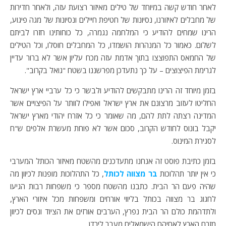
לאחר חודש קשה במיוחד של טילים מאיזור רצועת עזה, ולאחר חדירות
של מחבלים לאיזורנו, נסיונות של חטיפת חיילים ונסיונות של מגה פיגוע,
הרינו שמחים להודיע כי המלחמה נגמרה, כל כוחותינו חזרו לביתם
לשלום. כאמור כל המנהרות הושמדו, כל המחבלים חוסלו, וכל הטילים
של החמאס התפוצצו בתוך אדמת עזה מכח עליון אשר לא ברור עדיין
לגרימת הפיצוצים – על כך נתעדכן מפרשננו בשטח "גואל בקרוב".
בזמן מיוחד זה הרינו מתבקשים להודיע ולבשר כי כל ערביי ארץ ישראל
החליטו לעזוב מרצונם את ארץ ישראל ואפילו לוותר על הפיצויים אשר
המדינה רצתה לתת להם, מה שאומר כי כל אזרח יהודי מארץ ישראל
יקבל בונוס לחודש הקרוב, סכום אשר לא פוחת מעשרת אלפים ש"ח
לסגירת המינוס.
בזמן כתיבת פוסט זה אנחנו מתעדכנים מהשטח מאיזור הכותל המערבי
כי אין יותר תהלוכות
בר מצווה לכותל
, כל התהלוכות מופנות לכיוון מה
שהיה פעם הר הבית. כתבנו מהשטח מספר כי משפחות רבות הגיעו
לחגוג בר מצווה בכותל בליווי אורחים ומשפחות מכל איזורי הארץ,
ולתדהמת כולם הר הבית נפרץ, הערבים אורזים את הציוד ונסים לכיוון
מזרח הארץ לאחיהם הישמאלים מעבר לירדן.