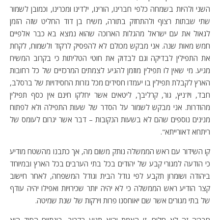
השני ולהיות בשמחה כלפי חברינו, הורינו, ילדינו ומכרינו, וכמובן לשמור
שתי שבתות רצוף ולהתחזק בתורה, משיח בן דוד החליט שזה הזמן
לגאול את עם ישראל מהגלות הארוכה שהוא נמצא בא כבר אלפיים
חמש מאות שנה. אני מבקש מכולם לא להפסיק לרקוד ולשמוח, לקחת
את התפילין לבדיקה וגם לבדוק את חוטי הטליתות כי בקרוב המשיח
מגיע. מי שאין לו תפילין מוזמן להגיע לצמתים המרכזיים של כל רחובות
הארץ לקבלת תפילין בו יעמדו חסידים מכל גזרות החסידויות של ברסלב,
חבד, ויז'ניץ, גור, קרליבך, ליטאים אשר יחלקו חינם אין כסף תפילין
מהודרות. אני מבקש לשמור על הסדר של שעות התפילה ולא לפתוח
מנינים נוספים שהם לא בשעות הנקובות – דבר אשר יגרום לעומס של
ריתחא דאורייתא".
קו השידור עם ראש הממשלה נותק משום מה, אך כתבנו מהשטח מודיע
כי הודעה למגורי קבע של יהודים בכל בתי הערבים בכל הארץ ובמיוחד
ביהודה ושומרון תקבע לפי גודל הבית וגודל המשפחה, לאחר חישוב
קצר הודיע ראש הממשלה כי לא יהיה יותר שכירויות ואפילו יהיה עודף
של בתי מגורים אשר שם יאוחסנו פרות וירקות של שנת שמיטה.