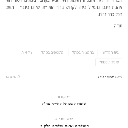
חבר'ה זה לא חלום, זו האמת והיא תגיע בקרוב. בינתיים הסוד הוא
אהבת חינם. נתפלל ביחד לקדוש ברוך הוא "תן שלום ביננו" – משם
הכל כבר יזרום.
תודה
בית המקדש
בר מצווה בכותל
מתופפים בכותל
צוק איתן
שופרות בכותל
מאת
אושרי פיס
0 תגובות
קודם
שופרות בכותל לחיילי צה"ל
חדש יותר
הנעלבים ואינם עולבים חלק ב'