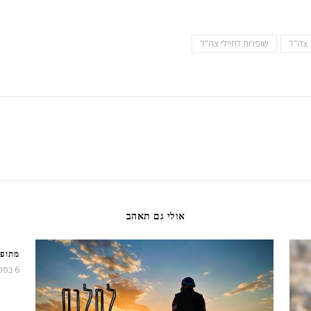
צה"ל
שופרות לחיילי צה"ל
אולי גם תאהב
מתופפ
6 בספטמבר 2017