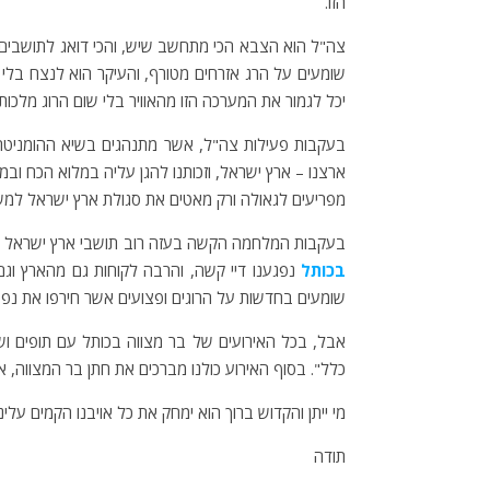
הזו.
צה"ל הוא הצבא הכי מתחשב שיש, והכי דואג לתושבים ש
שומעים על הרג אזרחים מטורף, והעיקר הוא לנצח בל
יכל לגמור את המערכה הזו מהאוויר בלי שום הרוג מלכות
בעקבות פעילות צה"ל, אשר מתנהגים בשיא ההומניטריו
ארצנו – ארץ ישראל, וזכותנו להגן עליה במלוא הכח ו
מפריעים לגאולה ורק מאטים את סגולת ארץ ישראל למשי
בעקבות המלחמה הקשה בעזה רוב תושבי ארץ ישראל נפג
בכותל
נפגענו דיי קשה, והרבה לקוחות גם מהארץ וג
שומעים בחדשות על הרוגים ופצועים אשר חירפו את נפ
אבל, בכל האירועים של בר מצווה בכותל עם תופים וש
כלל". בסוף האירוע כולנו מברכים את חתן בר המצווה, את
מי ייתן והקדוש ברוך הוא ימחק את כל אויבנו הקמים עלינ
תודה