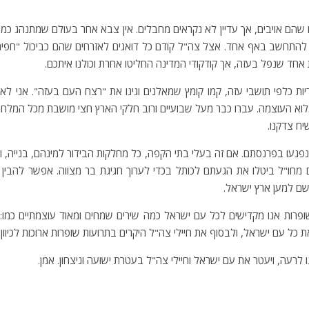
הם אויבים, אך עדיין לא נקראים מחבלים. אין צבא אחר בעולם שמתנהג כמו 
י להתחשב באף אחד. אצל צה"ל קודם כל דואגים לאזרחים שהם כביכול "חפ
 אחד שנפל בעזה, אך קודקודי המדינה החליטו אחרת וכולנו איתכם.
ת כלפי תושבי עזה, קמו קומץ שמאלנים וגינו את "רצח העם בעזה". אני לא
במלוא העוצמה. עברו כבר מעל שבועיים ורוב חלקי הארץ חצי מושבת מכל המל
ח צדקנו.
עו בפרנסתם. אם זה בעלי בתי הקפה, כל מחלקות הבידור למינהם, בנייה, וע
ם מחו"ל ביטלו את הגעתם לכותל בכדי לערוך חגיגת בר מצווה. אפשר להבי
שם למען ארץ ישראל.
ופרות אנו מקדישים לכל עם ישראל כמה שירים שמחים ומאוד עוצמתיים כמו: 
 כל עם ישראל, ולבסוף את חיילי צה"ל היקרים בתרועות שופרות ארוכות לכיוון 
ו לרעה, ויעטר את עם ישראל וחיילי צה"ל בעטרת ישועה וניצחון. אמן.