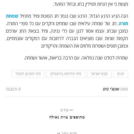
מצוות כי אין הנחת תפילין בחג ובחול המועד.
הנה הגיע הרגע הגדול. הרגע שבו נגמר חג הסוכות ומיד מתחיל
שמחת
תורה
. חג של שמחה עילאית שבו שמחים ורוקדים עם כל ספרי התורה.
כמובן שבחג עצמו אסור לנגן עם כלי נגינה, ומיד בצאת החג עורכים
הקפות שניות שבו מוציאים הגברה לרחובות עם רמקולים עוצמתיים,
וכמובן תופים ושופרות מלווים את השמחה והריקודים.
שתהיה לכולנו שנה נפלאה. עם הרבה בריאות, אושר ושמחה.
חגים
סבא ישראל
סיור סליחות בירושלים
סיור תופים לכותל
מאת
אושרי פיס
0 תגובות
קודם
מתופפים צוות גאולה
חדש יותר