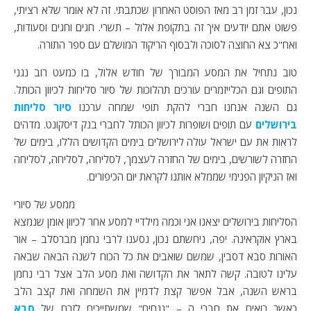
נכון, עבר זמן רב מאז הפוסט האחרון שכתבתי. זה לא אומר שלא רציתי,
פשוט אתם יודעים איך זה בתקופת אלול – תשרי. חגים וחגים וסעודות,
ואח"כ צא החוצה לסוכה ולבסוף הריקוד המושלם עם ספר התורה.
טוב נתחיל את המסע המבורך של חודש אלול, בו כמעט רוב נגני
התופים וגם הכלייזמרים עורכים תהלוכות של סיור סליחות לכיוון הכותל.
גם השנה אנחנו חברי להקת תופי שמחה ערכנו
סיור סליחות
בירושלים
עם תופים ושופרות לכיוון הכותל לחברי בנק דיסקונט. מדהים
לראות את עם ישראל עולה לירושלים בימים הקדושים הללו, בימים של
החזרה לשורשים, בימים של החזרה לעצמך, לסליחה, לסליחה, לסליחה
ואז הניקיון הפנימי שממלא אותנו לקראת יום הכיפורים.
ממסע של סיורי
הסליחות בירושלים יצאנו אני וכמה מילדיי למסע אחר לכיוון אומן שנמצא
בארץ אוקראינה. יפה, ניחשתם נכון, נסענו לרבי נחמן מברסלב – אור
האורות סבא דסבין, שמשם שואבים את כל הכוח לשנה הבאה שבאה
עלינו לטובה. קשה לתאר את הקדושה ואת מסע הלב אצל רבי נחמן
בראש השנה, אבל אפשר קצת לדמיין את השמחה ואת קצב הלב
כאשר רואים את חברי ה – "ננחים" שמשתייכים לזרם של
סבא