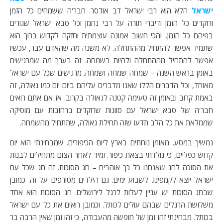
ישראל
הלא הוא רבי ישראל דב אודסר. חבר'ה ששמחים כל הזמן
ורוקדים כל הזמן ודיברי תורה על רבי נחמן וכל סבא ישראל שגורים
בפיהם כל הזמן, והכי חשוב אמונה עוצמתית וחזקה לקדוש ברוך הוא
שתמיד אפשר להתחיל מההתחלה. לא משנה מה שהאדם עבר, עכשיו
אפשר להתחיל מההתחלה ולהיות בשמחה. זה בערך מה שמרגישים
באומן בראש השנה – שמחה שמחה ושמחה. מרגישים שכל עם ישראל
מאוחד, וכל הדברים הללו שאנו מדברים עליהם ביום יום כמו גאולה, זה
באמת קרוב ובאומן זה טעימה קטנה לגאולה בקרוב. אז אם אתם רואים
חבר'ה של סבא ישראל עם סוונות שרוקדים ברחובות עם מוסיקה
שממלאת את כל הלב תדעו שזה תחילת גאולה, שתתחיל מהשמחה.
נמשיך במסע. מאומן נוחתים בארץ ליום הכיפורים. שמבחינתי הוא יום
קדוש כפליים, כי נולדתי בצאת כיפור. ומיד לאחר הצום מתחילים לבנות
את הסוכה לחג שאנחנו כל כך אוהבים – חג הסוכות. זה חג שכל עם
ישראל יוצא לקמפינג לשבוע ימים. גם הילדים מטורפים על זה. כמובן
שבחג הסוכות יש עניין לעלות לרגל לירושלים. חג הסוכות הוא אחד
משלושת הרגלים שבהם עולים לכותל. וכמובן רואים את כל עם ישראל
בכותל. מבחינתי זהו זמן של חופשה מהעבודה, כי זהו זמן שאין הרבה בר