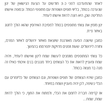
לאחר שהתעדכנו לפני כ-3 חודשים על הצעת הנישואין של ינון
שנערכה בכותל, בליווי תופים ושופרות עם מתופפי הכותל. ובסופה אישתו
החליטה שכן, היא רוצה להיות אישתו לעתיד.
ינון מזמין את צוותי מתופפים בכותל למסיבת האירוסין שהוא הולך לחגוג
באיזור פ"ת.
כמובן שישנה הסעה מאורגנת שיוצאת מאיזור ירושלים לאיזור המרכז,
וחזרה לירושלים. שעות וזמנים מדויקות יתפרסמו בהמשך.
כל צוותי המתופפים מוזמנים לעשות שמח לינון ואישתו לעתיד, ויהיה
שמח ומעניין לראות את כל הצוותים ביחד מנגנים בג'ם איכותי כאילו זה
מגה בר מצווה בכותל.
כמובן שיהיו הצוותים של תופים ושופרות, וגם הצוותים של כליזמרים עם
הכלי נשיפה, לכן יהיה מעניין ושמח במיוחד.
אז קדימה חבר'ה לחמם את הכלי, ולמתוח את התוף, כי הולך להיות
שמח, שמח….