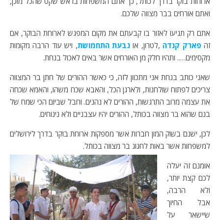
ארוחות בוקר בדרך לכותל, כך אתם המשפחות בראש שקט שהכל מוכן,
ואתם אורחים בבר מצווה שלכם.
אתם רק תגיעו לאזור בו קבעתם את מקום המפגש לארוחת הבוקר, אם
זה
פארק קנדה
,לטרון, או
גבעת התחמושת
, ויש עוד הרבה מקומות
מקסימים….. ותהיו חלק מן האורחים אשר באים לאכול בנחת.
שאני כותב בנחת אני מתכוון לזה, כי כאשר ההורים של חתן בר המצווה
צריכים לפתוח שולחנות, ולארגן הכל, והאבא שכח משהו, והאמא שכחה
את עצמה מרוב התרגשות, ההורים לא נהנים. וחבל שביום הכי שמח של
בנם שהוא בר מצווה בכותל, ההורים יהיו עצבניים ולא נינוחים.
לכן, ישנם בשוק המון חברות אשר מספקות ארוחת בוקר בדרך לירושלים
למשפחות אשר באות לחגוג בר מצווה בכותל.
אומנם זה יעלה
לכם קצת יותר,
ולא הרבה,
אבל החיוך
שיישאר על