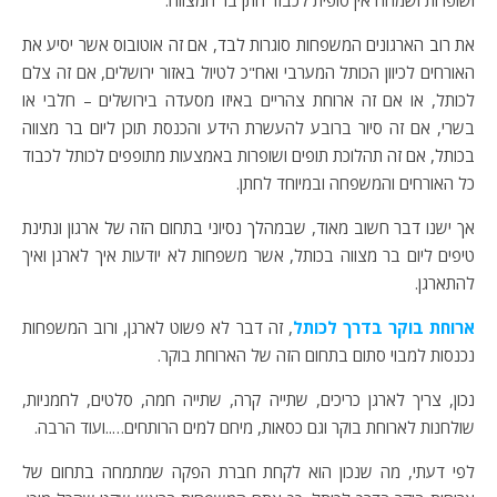
ושופרות ושמחה אין סופית לכבוד חתן בר המצווה.
את רוב הארגונים המשפחות סוגרות לבד, אם זה אוטובוס אשר יסיע את
האורחים לכיוון הכותל המערבי ואח"כ לטיול באזור ירושלים, אם זה צלם
לכותל, או אם זה ארוחת צהריים באיזו מסעדה בירושלים – חלבי או
בשרי, אם זה סיור ברובע להעשרת הידע והכנסת תוכן ליום בר מצווה
בכותל, אם זה תהלוכת תופים ושופרות באמצעות מתופפים לכותל לכבוד
כל האורחים והמשפחה ובמיוחד לחתן.
אך ישנו דבר חשוב מאוד, שבמהלך נסיוני בתחום הזה של ארגון ונתינת
טיפים ליום בר מצווה בכותל, אשר משפחות לא יודעות איך לארגן ואיך
להתארגן.
ארוחת בוקר בדרך לכותל
, זה דבר לא פשוט לארגן, ורוב המשפחות
נכנסות למבוי סתום בתחום הזה של הארוחת בוקר.
נכון, צריך לארגן כריכים, שתייה קרה, שתייה חמה, סלטים, לחמניות,
שולחנות לארוחת בוקר וגם כסאות, מיחם למים הרותחים…..ועוד הרבה.
לפי דעתי, מה שנכון הוא לקחת חברת הפקה שמתמחה בתחום של