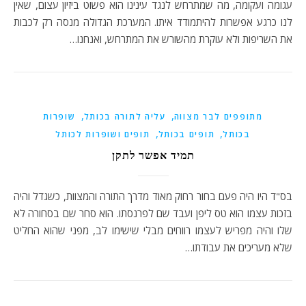
עגומה ועקומה, מה שמתרחש לנגד עינינו הוא פשוט ביזיון עצום, שאין
לנו כרגע אפשרות להיתמודד איתו. המערכת הגדולה מנסה רק לכבות
את השריפות ולא עוקרת מהשורש את המתרחש, ואנחנו…
,
,
מתופפים לבר מצווה
עליה לתורה בכותל
שופרות
,
,
בכותל
תופים בכותל
תופים ושופרות לכותל
תמיד אפשר לתקן
בס"ד היו היה פעם בחור רחוק מאוד מדרך התורה והמצוות, כשגדל והיה
בזכות עצמו הוא טס ליפן ועבד שם לפרנסתו. הוא סחר שם בסחורה לא
שלו והיה מפריש לעצמו רווחים מבלי שישימו לב, מפני שהוא החליט
שלא מעריכים את עבודתו…