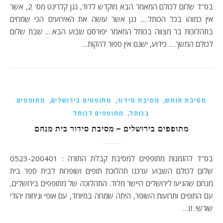
בס"ד שלום לכולם המאמר הבא מוקדש לדוד, נגן קלרינט מס' 2, אשר
אין כמוהו בכל הכותל…. נגן אשר עושה את האירועים הכי שמחים
בתהלוכות בר מצווה בכותל המאמר יפורסם שבוע הבא…. שבת שלום
לכולם המשך…. כידוע, ישנם אין ספור להקות…
,
,
,
מסיבת חומש
מסיבת סידור
מתופפים בירושלים
מתופפים
,
בכותל
מתופפים לכותל
מתופפים בירושלים – מסיבת סידור בית מנחם
בס"ד להזמנות מתופפים למסיבת קבלת התורה : 0523-200401
שלום לכולם השבוע ערכנו תהלוכת תופים ושופרות לבית ספר בית
מנחם שהגיעו לירושלים היישר מלוד. התהלוכה של מתופפים בירושלים,
עם התופים ותרועות השופר, היתה שמחה במיוחד, עם אופי וניחוח יהודי
שורשי. זו…