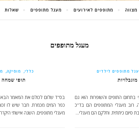
מצווה
מתופפים לאירועים
מעגל מתופפים
שאלות
מעגל מתופפים
,
,
גל מתופפים לילדים
כללי
מוסיקה
מע
וגבלויות
תופי שמחה – הת
 בתחום התופים והשופרות הוא גם
בס"ד שלום לכולם את המאמר הבא אנ
יה. רוב מעגלי המתופפים הם בד"כ
כפר המים מכמרת. חבר שיש לו זכות
יבת סיום כיתתית. וחלקם הם מעגלי…
מעגלי מתופפים. השנה אישתי היקרה חגגה יום ה