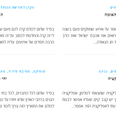
,
ים
הקרן למורשת הכותל
האומה
הק
אמר על אירוע שמתקיים פעם בשנה
בס"ד שלום לכולם קרה לכם פעם ש
ורואים את אהבת ישראל ואת הלב
לי זה קרה והחלטתי לכתוב על זה מא
ד חג הגאולה.…
הרבה חסדים של אירועים. עליה לתורה
,
,
,
ים
נגינה
מוסיקה
מסיבת סידור
מעג
ציה
יחי 
יקציה שמצאתי לטלפון. אפליקציה
בס"ד שלום לכל החברים, לכל בתי 
ך יש קצב קיים שעליו אפשר לבנות
הגנים ברחבי הארץ שלא ויתרו על כניס
עתי לאפליקציה הזו?. אספר…
לכולם. את התאריך הזה צריך לזכור טו