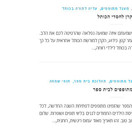
,
מעגל מתופפים
עליה לתורה בכותל
רן לחסדי הכותל
שמעתם איזה שמועה נפלאה שהרטיטה לכם את הלב.
מר קטן. כידוע, הקרן למורשת הכותל אחראית על כל כך
 בכותל לילדי רווחה,…
,
,
ל מתופפים
תהלוכת בית ספר
תופי שמחה
מתופפים לבית ספר
הספר שהזמינו מתופפים לפתיחת השנה החדשה, לכל
ת הילדים החמודים לגנים בליווי תופים ושופרות. שלום
ב טוב. זהו תאריך מאוד עמוס ריגשית, רוחנית,…