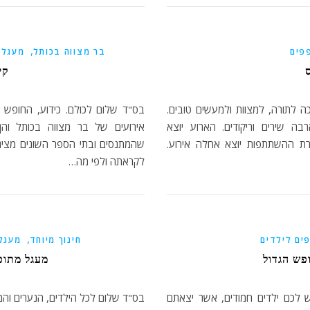
,
פים
בר מצווה בכותל
מעגל 
קי
 לתורה, למצוות ולמעשים טובים.
בס"ד שלום לכולם. כידוע, החופש ה
 שירים וריקודים. הארוע יוצא
אירועים של בר מצווה בכותל והן
ת ההשתתפות יוצא אחלה אירוע.
שהמתנסים ובתי הספר השונים מציגי
לקראתה ולפי מה…
,
ים לילדים
חינוך מיוחד
מעגל
פש הגדול
מעגל מתופפ
 לכם ילדים חמודים, אשר יצאתם
בס"ד שלום לכל הילדים, הנערים והמ