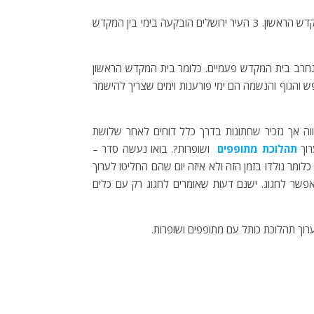
מה קרה בשבעה עשר בתמוז שהוא נקבע ליום צום? – חמישה דברים קרו ביום זה. 1 נשברו הלוחות. 2 בוטל קורבן התמיד בימי בין המקדש הראשון. 3 העיר ירושלים הובקעה בימי בין המקדש
נחרב בית המקדש פעמיים. כלומר בית המקדש הראשון
והגוף והנשמה הם ימי פורענות וימים שצריך להישמר
ה אך נזכיר שחתונות בדרך כלל דוחים לאחר שלושת
רוך
תהלוכת מתופפים
ושופרות?. בואו נעשה סדר –
ר נולדו בזמן הזה ולא איזה יום שהם החליטו לערוך
אפשר לחגוג. ישנם דעות שאומרים לחגוג רק עם כלים
וך תהלוכת כותל עם מתופפים ושופרות.