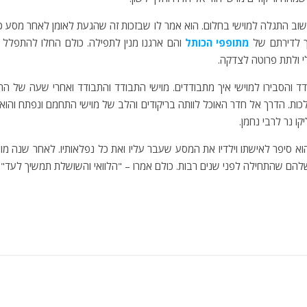
שוב התגלה למוישי בחלום. הוא אמר לו שבזכות זה שהגעת לאומן לאחר מסע כל
לך לדירתם של
מתופפי הכותל
והם ארגנו מנין לתפילה. כולם החלו להתפלל ת
לי ולתת פרוטה לצדקה.
דד והסבירו למוישי איך מתבודדים. מוישי התבודד והתבודד ואחרי שעה של התב
הלכות. הדרך אל חדר האוכל לוותה בריקודים והלב של מוישי התחמם ונפתח והו
ו נר לרבי נחמן.
וא סיפר לאישתו וילדיו את המסע שעבר עליו ואת כל נפלאותיו. לאחר שנה מוי
להם שהתחילה לפני שנים רבות. כולם אמרו – "הלוואי והשושלת תמשיך לעד". 