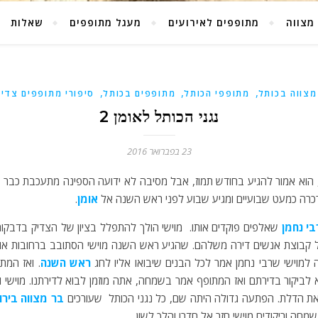
מצווה
מתופפים לאירועים
מעגל מתופפים
שאלות
,
,
,
מצווה בכותל
מתופפי הכותל
מתופפים בכותל
סיפורי מתופפים צדיק
נגני הכותל לאומן 2
23 בפברואר 2016
ר, הוא אמור להגיע בחודש תמוז, אבל מסיבה לא ידועה הספינה מתעכבת כבר מ
רכרה כמעט שבועיים ומגיע שבוע לפני ראש השנה אל
אומן
.
בי נחמן
שאלפים פוקדים אותו. מוישי הולך להתפלל בציון של הצדיק בדבקות
 כל קבוצת אנשים דירה משלהם. שהגיע ראש השנה מוישי הסתובב ברחובות אומ
למוישי שרבי נחמן אמר לכל הבנים שיבואו אליו לחג
ראש השנה
. ואז המת
ביקור בדירתם ואז המתופף אמר בשמחה, אתה מוזמן לבוא לדירתנו. מוישי וה
 את הדלת. הפתעה גדולה היתה שם, כל נגני הכותל שעורכים
בר מצווה בירו
מחה וריקודים מוישי חזר אל חדרו והלך לשון.