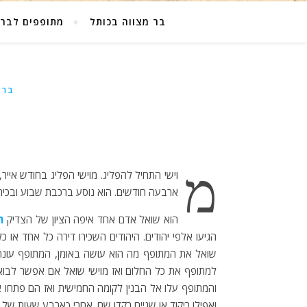
בר מצווה בכותל
מתופפים לבר 
בר 
מ
וישי התחיל להפליג. מוישי הפליג בחודש איי
ארבעה חודשים. הוא נוסע ברכבת שבוע ובכי
הוא שואל אדם אחד איפה הציון של הצדיק
ר
הגיעו אלפי יהודים. היהודים השכירו דירה כל אחד או
שואל את המתופף מה הוא עושה באומן, המתופף עונה 
למתופף את כל החלום ואז מוישי שואל אם אפשר לבוא ל
והמתופף עלו אל הבנין לקומה החמישית ואז הם פתחו
ואפילו ריקוד או שניים רקדו שם. אחרי כארבע שעות של ש