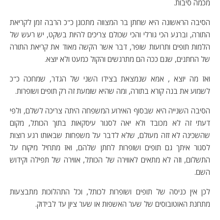
מכמה סיבות.
הסיבה הראשונה היא שחתן בר המצווה מתכונן כ"כ הרבה זמן לקריאת
התורה, וברגע הכי גורלי והכי שכולם צריכים להיות בשקט, יש רעש של
הלמות תופים ותרועות שופר, דבר אשר הקשה מאוד את קריאת התורה
של החתנים, שגם ככה הם מתרגשים והקול כמעט ולא יוצא.
ואז מה יוצא , אמא שנמצאת בצידו השני של הגדר, שמחכה כ"כ
לשמוע את בנה קורא בתורה, ומה שהיא שומעת זה רק תופים ושופרות.
הסיבה השנייה היא שבסוף האירוע המשפחה היתה צריכה לשלם, ולפי
דעתי זה לא מכובד ולא יאה לסגור עיסקאות בתוך הכותל, מקום
שהשכינה לא זזה מעולם, שלא לדבר על משפחות שבאותו רגע רוצות
לסגור איתך גם תופים ושופרות לחתן שלהם, ואז מתחיל מיקוח על
התשלום, וזה לא מתאים לאווירה של הכותל, אווירה של תפילה וקידוש
השם.
לכן אין כניסה של תופים ושופרות לכותל, וכל התהלוכות מתבצעות
מתחנת האוטובוסים של שער האשפות או שער ציון עד לבידוק.