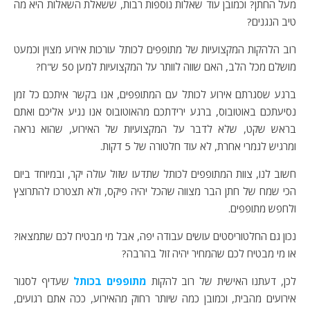
מעל החתן? וכמובן עוד שאלות נוספות רבות, ששאלת השאלות היא מה
טיב הנגנים?
רוב הלהקות המקצועיות של מתופפים לכותל עורכות אירוע מצוין וכמעט
מושלם מכל הלב, האם שווה לוותר על המקצועיות למען 50 ש"ח?
ברגע שסגרתם אירוע לכותל עם המתופפים, אנו בקשר איתכם כל זמן
נסיעתכם באוטובוס, ברגע ירידתכם מהאוטובוס אנו נגיע אליכם ואתם
בראש שקט, שלא לדבר על המקצועיות של האירוע, שהוא נראה
ומרגיש לגמרי אחרת, לא עוד חלטורה של 5 דקות.
חשוב לנו, צוות המתופפים לכותל שתדעו שזול עולה יקר, ובמיוחד ביום
הכי שמח של חתן הבר מצווה שהכל יהיה פיקס, ולא תצטרכו להתרוצץ
ולחפש מתופפים.
נכון גם החלטוריסטים עושים עבודה יפה, אבל מי מבטיח לכם שתמצאו?
או מי מבטיח לכם שהמחיר יהיה זול בהרבה?
לכן, דעתנו האישית של רוב להקות
מתופפים בכותל
שעדיף לסגור
אירועים מהבית, וכמובן כמה שיותר רחוק מהאירוע, ככה אתם רגועים,