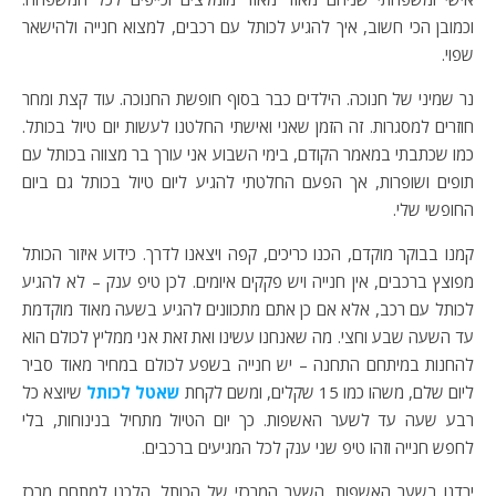
וכמובן הכי חשוב, איך להגיע לכותל עם רכבים, למצוא חנייה ולהישאר
שפוי.
נר שמיני של חנוכה. הילדים כבר בסוף חופשת החנוכה. עוד קצת ומחר
חוזרים למסגרות. זה הזמן שאני ואישתי החלטנו לעשות יום טיול בכותל.
כמו שכתבתי במאמר הקודם, בימי השבוע אני עורך בר מצווה בכותל עם
תופים ושופרות, אך הפעם החלטתי להגיע ליום טיול בכותל גם ביום
החופשי שלי.
קמנו בבוקר מוקדם, הכנו כריכים, קפה ויצאנו לדרך. כידוע איזור הכותל
מפוצץ ברכבים, אין חנייה ויש פקקים איומים. לכן טיפ ענק – לא להגיע
לכותל עם רכב, אלא אם כן אתם מתכוונים להגיע בשעה מאוד מוקדמת
עד השעה שבע וחצי. מה שאנחנו עשינו ואת זאת אני ממליץ לכולם הוא
להחנות במיתחם התחנה – יש חנייה בשפע לכולם במחיר מאוד סביר
ליום שלם, משהו כמו 15 שקלים, ומשם לקחת
שאטל לכותל
שיוצא כל
רבע שעה עד לשער האשפות. כך יום הטיול מתחיל בנינוחות, בלי
לחפש חנייה וזהו טיפ שני ענק לכל המגיעים ברכבים.
ירדנו בשער האשפות, השער המרכזי של הכותל. הלכנו למתחם מרכז