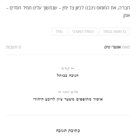
חבר'ה, את החומוס ניגבנו לכיוון צד ימין – שנמשוך עלינו תמיד חסדים –
אמן.
בר מצווה בכותל
הכותל המערבי
כותל
מאת
אושרי פיס
0 תגובות
קודם
חנוכה בכותל
חדש יותר
איסור מתופפים משער ציון לרובע היהודי
כתיבת תגובה