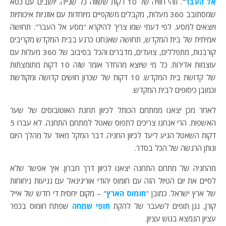
אל העבר
". זוהי חוויה של 10 דקות ששווה כל שנייה. יושבים עם כסא
שמסתובב 360 מעלות, מקבלים משקפיים מיוחדות עם אוזניות איכותיות
ויוצאים למסע. לפי דעתי שמו צריך להיקרא "מסע אל העבר". תחושה
אמיתית של בית המקדש, תחושה שאנחנו כרגע בבית המקדש מקריבים
קורבנות, מתפללים, צועדים, מדברים והכל בסיבוב של 360 מעלות עם
עוצמות אדירות. כל מי שיוצא מהחדר אומר שזה 10 דקות מתומצתות
של קדושת בית המקדש. 10 דקות של שכרון חושים קדושה ומקודשת
וכמובן כיסופים לבית המקדש.
לאחר מכן יצאנו ממתחם הכותל לכיוון תחנת האוטובוסים של שער
האשפות. הרי אנחנו צריכים לתפוס שאטל למתחם התחנה. לא עברו 5
דקות השאטל הגיע ליעד לכיוון החניה. דבר המקל מאוד על מהלך היום
ונותן הרגשה של הכל בסדר.
מהחניה של מתחם התחנה יצאנו לכיוון דרך חברון. איך אפשר שלא
לסיים את יום הטיול הזה עם חומוס יהודי אוריגינאל עם נגיעות ניחוחות
של ארץ ישראל. כמובן "
חומוס הארץ
" – מקום יחסית די חדש של אייל
קורן, נגן תופים לשעבר של להקת
תופי שמחה
שפתח חומוס בכפר
עציון הנמצא בגוש עציון.