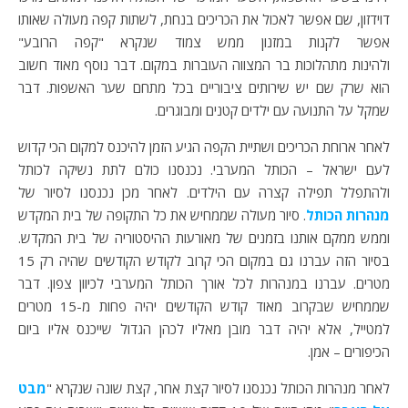
דוידזון, שם אפשר לאכול את הכריכים בנחת, לשתות קפה מעולה שאותו
אפשר לקנות במזנון ממש צמוד שנקרא "קפה הרובע"
ולהינות מתהלוכות בר המצווה העוברות במקום. דבר נוסף מאוד חשוב
הוא שרק שם יש שירותים ציבוריים בכל מתחם שער האשפות. דבר
שמקל על התנועה עם ילדים קטנים ומבוגרים.
לאחר ארוחת הכריכים ושתיית הקפה הגיע הזמן להיכנס למקום הכי קדוש
לעם ישראל – הכותל המערבי. נכנסנו כולם לתת נשיקה לכותל
ולהתפלל תפילה קצרה עם הילדים. לאחר מכן נכנסנו לסיור של
מנהרות הכותל
. סיור מעולה שממחיש את כל התקופה של בית המקדש
וממש ממקם אותנו בזמנים של מאורעות ההיסטוריה של בית המקדש.
בסיור הזה עברנו גם במקום הכי קרוב לקודש הקודשים שהיה רק 15
מטרים. עברנו במנהרות לכל אורך הכותל המערבי לכיוון צפון. דבר
שממחיש שבקרוב מאוד קודש הקודשים יהיה פחות מ-15 מטרים
למטייל, אלא יהיה דבר מובן מאליו לכהן הגדול שייכנס אליו ביום
הכיפורים – אמן.
לאחר מנהרות הכותל נכנסנו לסיור קצת אחר, קצת שונה שנקרא "
מבט