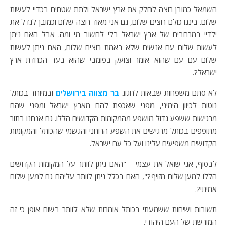
השמאל כמובן רוצה לחלק את ארץ ישראל ולתת שטחים בכדיי לעשות
שלום. ביננו כולם רוצים שלום, גם אני מאוד רוצה שלום וכמובן לגדל את
ילדיי במרחבים של ארץ ישראל בלי לחשוב מי ומה. אבל האם ניתן
לעשות שלום עם אנשים שלא באמת רוצים שלום, האם ניתן לעשות
שלום עם עם שהוא אומר וצועק בפומבי שהוא בעד הכחדת ארץ
ישראל?.
לא סתם משפחות שבאות לחגוג
בר מצווה בירושלים
ובמיוחד בכותל
נוטות לכיוון הימיני, מפני שאכפת להם מארץ ישראל ומפני שהם
מרגישות ששפע גדול מושפע מהמקומות הקדושים הללו. גם אנחנו בתור
מתופפים בכותל מרגישים את השפע הרוחני והגשמי שהכותל והמקומות
הקדושים משפיעים עלינו ועל כל עם ישראל.
לבסוף, אני שואל את עצמי – "האם ניתן לוותר על המקומות הקדושים
הללו למען שלום מזויף?", האם בכלל ניתן לוותר עליהם גם למען שלום
אמיתי?.
תשובות ושיחות ששמעתי בכותל אומרות שלא לוותר בשום אופן כי זה
המורשת של העם היהודי.