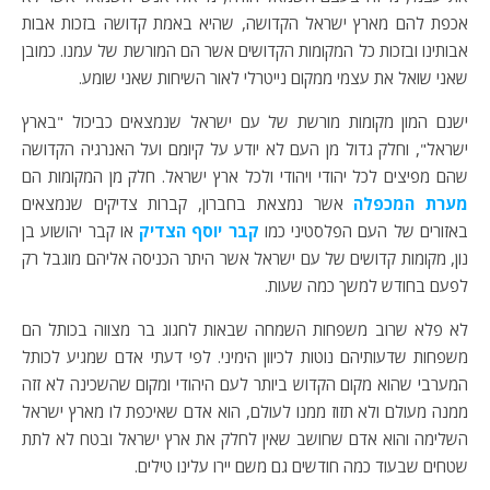
אכפת להם מארץ ישראל הקדושה, שהיא באמת קדושה בזכות אבות
אבותינו ובזכות כל המקומות הקדושים אשר הם המורשת של עמנו. כמובן
שאני שואל את עצמי ממקום נייטרלי לאור השיחות שאני שומע.
ישנם המון מקומות מורשת של עם ישראל שנמצאים כביכול "בארץ
ישראל", וחלק גדול מן העם לא יודע על קיומם ועל האנרגיה הקדושה
שהם מפיצים לכל יהודי ויהודי ולכל ארץ ישראל. חלק מן המקומות הם
מערת המכפלה
אשר נמצאת בחברון, קברות צדיקים שנמצאים
באזורים של העם הפלסטיני כמו
קבר יוסף הצדיק
או קבר יהושוע בן
נון, מקומות קדושים של עם ישראל אשר היתר הכניסה אליהם מוגבל רק
לפעם בחודש למשך כמה שעות.
לא פלא שרוב משפחות השמחה שבאות לחגוג בר מצווה בכותל הם
משפחות שדעותיהם נוטות לכיוון הימיני. לפי דעתי אדם שמגיע לכותל
המערבי שהוא מקום הקדוש ביותר לעם היהודי ומקום שהשכינה לא זזה
ממנה מעולם ולא תזוז ממנו לעולם, הוא אדם שאיכפת לו מארץ ישראל
השלימה והוא אדם שחושב שאין לחלק את ארץ ישראל ובטח לא לתת
שטחים שבעוד כמה חודשים גם משם יירו עלינו טילים.