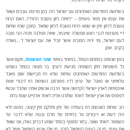
בשלושת החודשים האחרונים עם ישראל היה במן מריטת עצבים ושאל
את עצמו אין ספור פעמים – "לאיזה כיוון נושבת הרוח"?, האם הרוח
נושבת לכיוון ימין או שמא הרוח נושבת לכיוון שמאל. כמובן שהיו שיחות
דיי מענינות לגבי ראש ממשלה שייבחר, ואיזה מפלגה תהיה הכי טובה
לעם ישראל, ומי יהיה המנהיג אשר יוביל את עם ישראל ל…..גאולה
בקרוב. אמן.
בזמן שהותנו במתחם הכותל, במיוחד באיזור
שער האשפות
, מקום אשר
כל משפחות חתן השמחה מגיעות לערוך בר מצווה בכותל נשמעו
בשלושת החודשים האחרונים שיחות שלא היו מביישות שום פאנל
טלוויזיוני או פאנל של ערוץ רדיו מפורסם. השיחות היו דיבורי אמת
ואיכפתיות לארץ ישראל הקדושה אשר הרבה אנשים אמרו שחבל עכשיו
לפספס את ארץ ישראל לאחר שחזרנו אליה לאחר אלפיים שנות גלות.
רוב שיחות האנשים היו בעמדה של ימין וחלקם ימין קיצוני, כמעט ולא
היה דעות או דיבורים על בחירות של מרכז ובטח שלא לדבר על
השמאל. לאחר שאני, בחור מתופף בכותל שומע דברים כאלו, אני שואל
את עצמי, מי זה בעצם השמאל הזה?, מי אלו אנשי השמאל אשר לא