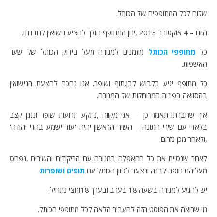
שלום לכל המתופפים של הכותל.
היום – 4 אוקטובר 2013 ,ינון המתופף הולך להציע נישואין לחברתו.
כל
מתופפי הכותל
מוזמנים למנורה מעל בידוק הכותל של שער
האשפות.
כל מתופף יגיע בלבוש לבן,תוף ושופר. אנו נחכה להצעת הנישואין
בהסוואה בפינות המרוחקות של המנורה.
איך שחברתו תאמר כן – אני מקווה ,נתקע תרועות שופר וננגן קצב
בלאדי עם שירי חתונה – השיר הראשון יהיה 'עוד ישמע בהרי יהודה'
,ולאחר מכן נזרום.
לאחר שנסיים את כל החאפלה במנורה עם הריקודים והשירים ,נפרוס
מעליהם חופה לבנה ונצעד לכיוון הכותל עם
תופים ושופרות
.
יש להגיע למנורה בשעה 18 בערב ובערך 18וחצי נתחיל.
מי שרואה את הפוסט הזה להעביר הלאה לכל מתופפי הכותל.