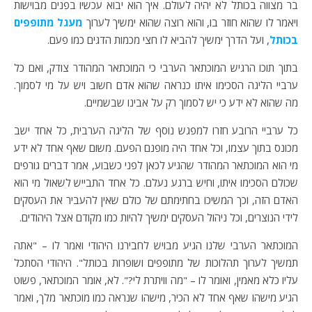
בר מצווה בכותל לא יהיה לעולם. איך הוא יבוא עכשיו בפנים מבוישות
ויאמר לו שהוא חוזר בו, והוא רוצה שהוא ימשיך לערוך
מעגל מתופפים
בכותל
, ועל הדרך ימשיך להביא לו חצי מכמות הדגים כמו פעם.
בתוך תוכו הרגיש המוכתאר הערבי כי המוכתאר המהודר צודק, ואם כל
ערביי הליגה הסכימו איתו כנראה שהוא אדם חשוב ויש על מי לסמוך.
מה שהוא לא ידע כי יש לסמוך רק על אבינו שבשמיים.
כל ערביי הרובע חזרו למפגש נוסף של הליגה הערבית, כל אחד ישב
מכונס בתוך עצמו, וכל אחד היה מופנם הפעם. משום שאף אחד לא ידע
מי הוא המוכתאר המהודר שהגיע לכאן לפני כשבוע, אמר דברים גורפים
שכולם הסכימו איתו, וחיש ברגע נעלם. כל אחד התבייש לשאול מי הוא
האדם הזה, וכך המשיכו בחתימתם של כולם שאין להעביר את העסקים
לידי הנוצרים, וכל ניהול העסקים ימשיך להיות כמו מקודם אצל היהודים.
המוכתאר הערבי שלנו הגיע מבויש לחבירנו היהודי ואמר לו – "אתה
תמשיך לערוך תהלוכות של מתופפים ושופרות בכותל". היהודי הסתכל
עליו כלא מאמין, ואומר לו – "מה וויתרת לי?". לא, אומר המוכתאר, פשוט
הגיע מישהו שאף אחד לא הכיר, מישהו שנראה כמו מוכתאר מלך, ואמר