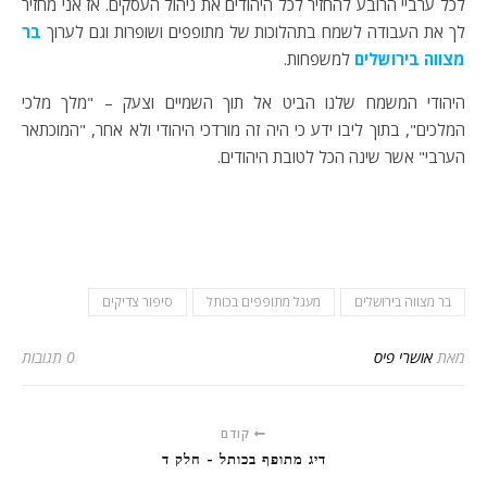
לכל ערביי הרובע להחזיר לכל היהודים את ניהול העסקים. אז אני מחזיר
לך את העבודה לשמח בתהלוכות של מתופפים ושופרות וגם לערוך
בר
מצווה בירושלים
למשפחות.
היהודי המשמח שלנו הביט אל תוך השמיים וצעק – "מלך מלכי
המלכים", בתוך ליבו ידע כי היה זה מורדכי היהודי ולא אחר, "המוכתאר
הערבי" אשר שינה הכל לטובת היהודים.
בר מצווה בירושלים
מעגל מתופפים בכותל
סיפור צדיקים
מאת
אושרי פיס
0 תגובות
קודם
דיג מתופף בכותל - חלק ד