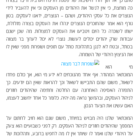
סתם כך אל תוך חדר הישיבות של פסגת הליגה הערבית ודיבר בצורה
כה מוחצת, כי אין לנשל את היהודים מן העסקים וכי אין להעביר לידי
הנוצרים את כל עסקי היהודים, ושהם – הנוצרים, ידאגו לעסקים. בטון
גורף הוא אמר שהחוכרים הנוצרים ינהלו את העסקים בצורה מזלזלת,
ישתו לשוכרה כל היום ויטביעו את העסקים למצולות. מה שכן ישנם
עבודות שרק יהודים יכולים לעשות. נוצרי לא יכול לערוך בר מצווה
בכותל, ובטח לא לנגן בתהלוכת כותל עם תופים ושופרות מפני שאין לו
את הניצוץ היהודי של השמחה.
מי הוא
המוכתאר המהודר. אף אחד מהנוכחים לא ידע מי הוא, אך כולם פחדו
לשאול, משום שהם התביישו לשאול וכך להראות שאין הם יודעים. כך
התפזרה האסיפה האחרונה עם החלטה וחתימה שהיהודים חוזרים
לניהול העסקים, ובהמשך נראה מה יהיה. כלומר כל אחד יחשוב לעצמו,
האם עשינו את הצעד הנכון.
המוכתאר שלנו היה מבויש במיוחד, משום שגם הוא חויב לחתום על
המסמך שהיהודים חוזרים לניהול העסקים. רק לפני כשבועיים הוא צעק
על היהודי שלנו ואמר לו שיותר אין לו מה לחפש ברובע, ותהלוכות של