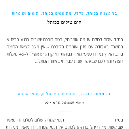
,
,
,
בר מצווה בכותל
כללי
מתופפים בכותל
תופים ושופרות
חום טילים בכותל
בס"ד שלום לכולם אז מה אומרים?, בטח רובכם יושבים כרגע בבית או
במשרד בעבודה עם מזגן ואומרים בליבכם – אין מצב לצאת החוצה.
ברוב הארץ נמדדו טמפ' מאוד גבוהות וחלקן הגיעו אפילו ל-45 מעלות.
רוצה לומר לכם שבעשר שנות עבודתי באיזור הכותל…
,
,
בר מצווה בכותל
מתופפים בירושלים
תופי שמחה
תופי שמחה ע"פ יהל
בס"ד תופי שמחה שלום לכולם. זהו מאמר
שביקשתי מילדי יהל בן ה-9 לכתוב על תופי שמחה. זהו מאמר מנקודת