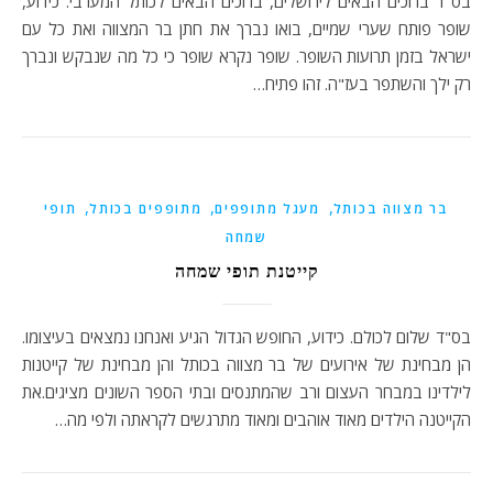
בס"ד ברוכים הבאים לירושלים, ברוכים הבאים לכותל המערבי. כידוע,
שופר פותח שערי שמיים, בואו נברך את חתן בר המצווה ואת כל עם
ישראל בזמן תרועות השופר. שופר נקרא שופר כי כל מה שנבקש ונברך
רק ילך והשתפר בעז"ה. זהו פתיח…
,
,
,
בר מצווה בכותל
מעגל מתופפים
מתופפים בכותל
תופי
שמחה
קייטנת תופי שמחה
בס"ד שלום לכולם. כידוע, החופש הגדול הגיע ואנחנו נמצאים בעיצומו.
הן מבחינת של אירועים של בר מצווה בכותל והן מבחינת של קייטנות
לילדינו במבחר העצום ורב שהמתנסים ובתי הספר השונים מציגים.את
הקייטנה הילדים מאוד אוהבים ומאוד מתרגשים לקראתה ולפי מה…