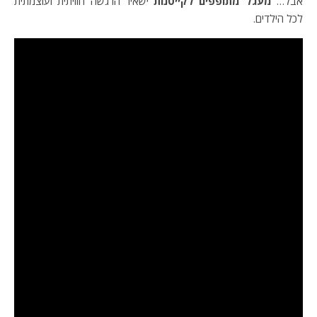
אבל…
מעגל מתופפים לקייטנות
ישאיר הרגשה חוויתית ועוצמתית
לכל הילדים.