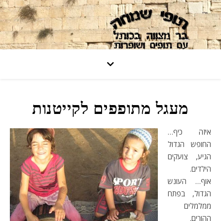
מעגל מתופפים לקייטנות
איזה כיף…
החופש הגדול
הגיע, צועקים
הילדים.
אוף… העונש
הגדול, בפתח
ממלמלים
ההורים.