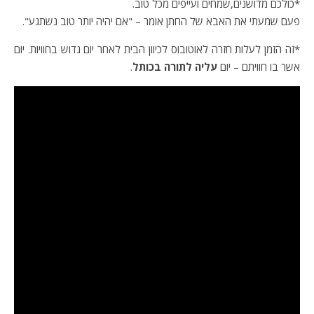
*כולכם מדושנים,שמחים ועייפים מכל טוב.
פעם שמעתי את האבא של החתן אומר – "אם יהיה יותר טוב נשתגע".
*זה הזמן לעלות חזרה לאוטובוס לכיוון הבית לאחר יום גדוש בחוויות. יום
אשר בו חוויתם – יום
עליה לתורה בכותל
.