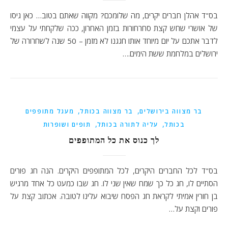
בס"ד אהלן חברים יקרים, מה שלומכם? מקווה שאתם בטוב… כאן גיסו
של אושרי שחש קצת סחרחורות בזמן האחרון, ככה שלקחתי על עצמי
לדבר אתכם על יום מיוחד אותו חגגנו לא מזמן – 50 שנה לשחרורה של
ירושלים במלחמת ששת הימים.…
,
,
בר מצווה בירושלים
בר מצווה בכותל
מעגל מתופפים
,
,
בכותל
עליה לתורה בכותל
תופים ושופרות
לך כנוס את כל המתופפים
בס"ד לכל החברים היקרים, לכל המתופפים היקרים. הנה חג פורים
הסתיים לו, חג כל כך שמח שאין שני לו. חג שבו כמעט כל אחד מרגיש
בן חורין אמיתי לקראת חג הפסח שיבוא עלינו לטובה. אכתוב קצת על
פורים וקצת על…